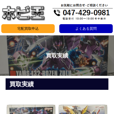
コ
ン
テ
ン
宅配買取申込
よくある質問
ツ
へ
ス
キ
買取実績
ッ
プ
買取実績