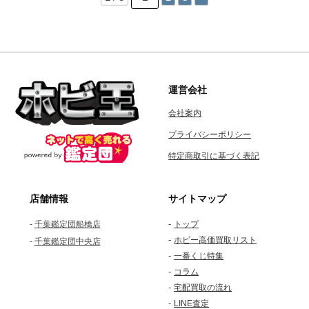
の
ペ
ー
ジ
送
運営会社
り
会社案内
プライバシーポリシー
特定商取引に基づく表記
店舗情報
サイトマップ
-
-
千葉鑑定団船橋店
トップ
-
ホビー高価買取リスト
-
千葉鑑定団中央店
-
一番くじ特集
-
コラム
-
宅配買取の流れ
-
LINE査定