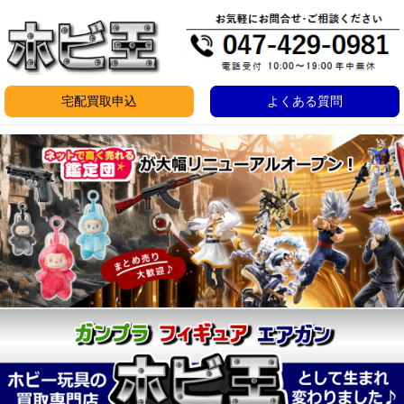
コ
ン
テ
ン
宅配買取申込
よくある質問
ツ
へ
ス
HOME
キ
ッ
プ
2026
年
5
月
7
日
by
anze@tecolab.co.jp