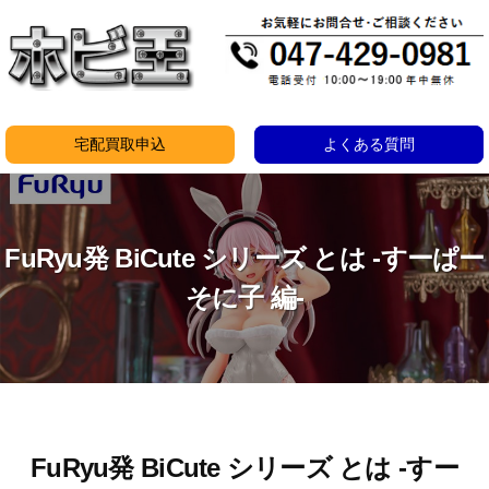
コ
ン
テ
ン
ツ
宅配買取申込
よくある質問
へ
ス
キ
FuRyu発 BiCute シリーズ とは -すーぱー
ッ
プ
そに子 編-
FuRyu発 BiCute シリーズ とは -すー