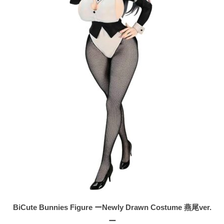
BiCute Bunnies Figure ーNewly Drawn Costume 燕尾ver.
ー