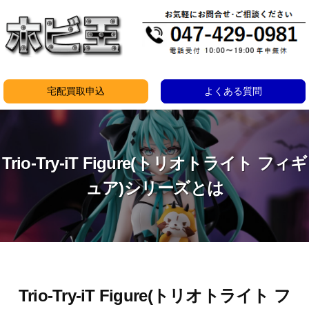
コ
ン
テ
ン
ツ
宅配買取申込
よくある質問
へ
ス
キ
Trio-Try-iT Figure(トリオトライト フィギ
ッ
プ
ュア)シリーズとは
Trio-Try-iT Figure(トリオトライト フ