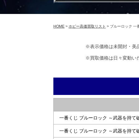
く
じ
HOME
>
ホビー高価買取リスト
>
ブルーロック 一
買
取
※表示価格は未開封・美
※買取価格は日々変動い
表
2026
年
6
月
一番くじ ブルーロック ～武器を持て破壊
25
日
一番くじ ブルーロック ～武器を持て破壊
by