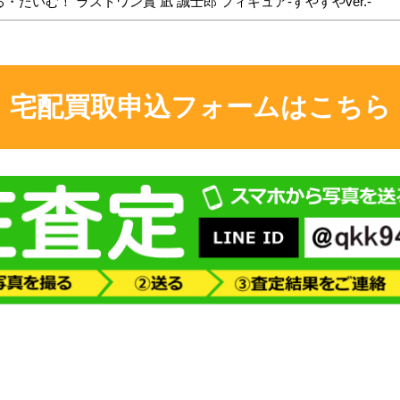
たいむ！ ラストワン賞 凪 誠士郎 フィギュア-すやすやver.-
宅配買取申込フォームはこちら