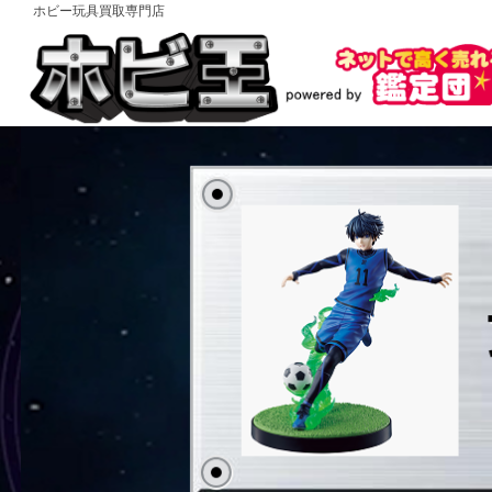
ホビー玩具買取専門店
コ
ン
テ
ン
ツ
ブ
へ
ル
ス
ー
キ
ッ
ロ
プ
ッ
ク
一
番