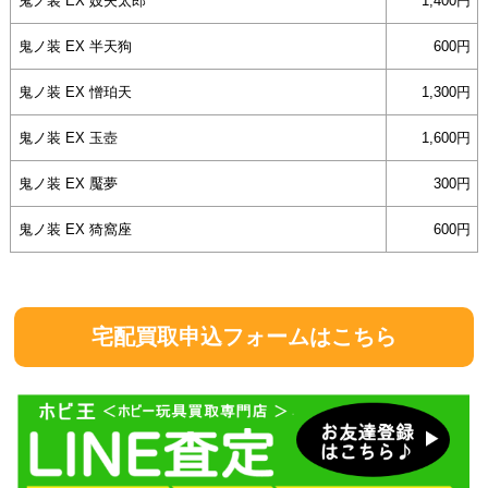
鬼ノ装 EX 妓夫太郎
1,400
鬼ノ装 EX 半天狗
600
鬼ノ装 EX 憎珀天
1,300
鬼ノ装 EX 玉壺
1,600
鬼ノ装 EX 魘夢
300
鬼ノ装 EX 猗窩座
600
宅配買取申込フォームはこちら