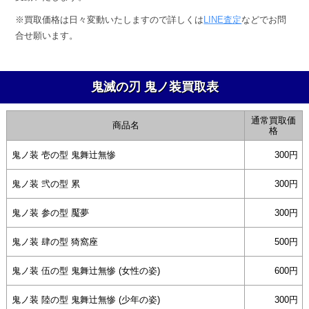
表
※買取価格は日々変動いたしますので詳しくは
LINE査定
などでお問
合せ願います。
2026
鬼滅の刃 鬼ノ装買取表
年
7
月
通常買取価
商品名
格
2
日
鬼ノ装 壱の型 鬼舞辻無惨
300
by
鬼ノ装 弐の型 累
300
anze@tecolab.co.jp
鬼ノ装 参の型 魘夢
300
鬼ノ装 肆の型 猗窩座
500
鬼ノ装 伍の型 鬼舞辻無惨 (女性の姿)
600
鬼ノ装 陸の型 鬼舞辻無惨 (少年の姿)
300