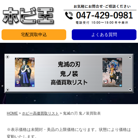
コ
ン
テ
ン
宅配買取申込
よくある質問
ツ
鬼
へ
ス
滅
キ
の
ッ
刃
プ
鬼
ノ
装
HOME
>
ホビー高価買取リスト
>
鬼滅の刃 鬼ノ装買取表
買
※表示価格は未開封・美品の上限価格になります。状態により価格は
取
変動いたします。