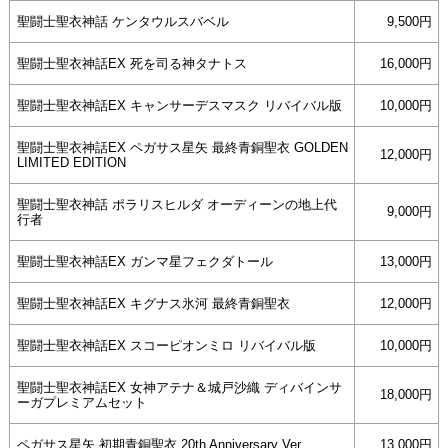
聖闘士聖衣神話 ケンタウルスバベル
9,500円
聖闘士聖衣神話EX 死を司る神タナトス
16,000円
聖闘士聖衣神話EX キャンサーデスマスク リバイバル版
10,000円
聖闘士聖衣神話EX ペガサス星矢 最終青銅聖衣 GOLDEN
12,000円
LIMITED EDITION
聖闘士聖衣神話 ポラリスヒルダ オーディーンの地上代
9,000円
行者
聖闘士聖衣神話EX ガンマ星フェクダトール
13,000円
聖闘士聖衣神話EX キグナス氷河 最終青銅聖衣
12,000円
聖闘士聖衣神話EX スコーピオンミロ リバイバル版
10,000円
聖闘士聖衣神話EX 女神アテナ＆城戸沙織 ディバインサ
18,000円
ーガプレミアムセット
ペガサス星矢 初期青銅聖衣 20th Anniversary Ver.
13,000円