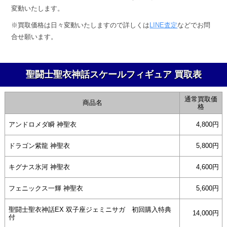
変動いたします。
ー
※買取価格は日々変動いたしますので詳しくは
LINE査定
などでお問
ル
合せ願います。
フ
ィ
聖闘士聖衣神話スケールフィギュア 買取表
ギ
通常買取価
商品名
ュ
格
ア
アンドロメダ瞬 神聖衣
4,800円
買
ドラゴン紫龍 神聖衣
5,800円
取
キグナス氷河 神聖衣
4,600円
表
フェニックス一輝 神聖衣
5,600円
聖闘士聖衣神話EX 双子座ジェミニサガ 初回購入特典
14,000円
2025
付