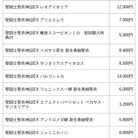
年
聖闘士聖衣神話EX レオアイオリア
12,000円
12
月
聖闘士聖衣神話EX アリエスムウ
7,000円
4
日
聖闘士聖衣神話EX 蠍座スコーピオンミロ 初回購入特
5,000円
by
典付
anze@tecolab.co.jp
聖闘士聖衣神話EX ペガサス星矢 新生青銅聖衣
8,400円
聖闘士聖衣神話EX サジタリアスアイオロス
8,500円
聖闘士聖衣神話EX バルゴシャカ
14,000円
聖闘士聖衣神話EX フェニックス一輝 新生青銅聖衣
6,000円
聖闘士聖衣神話EX エフェクトパーツセット ペガサス・
3,200円
サジタリアス
聖闘士聖衣神話EX アンドロメダ瞬 新生青銅聖衣
5,800円
聖闘士聖衣神話EX ジェミニカノン
8,800円