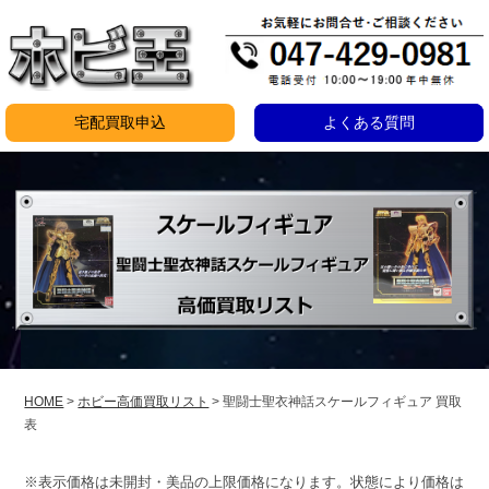
コ
ン
テ
ン
宅配買取申込
よくある質問
ツ
聖
へ
ス
闘
キ
士
ッ
聖
プ
衣
神
話
HOME
>
ホビー高価買取リスト
>
聖闘士聖衣神話スケールフィギュア 買取
表
ス
ケ
※表示価格は未開封・美品の上限価格になります。状態により価格は