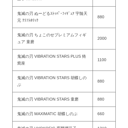
鬼滅の刃 ぬーどるｽﾄｯﾊﾟｰﾌｨｷﾞｭｱ 宇髄天
880
元 ｸﾗﾌﾄﾎﾘｯｸ
鬼滅の刃 ちょこのせプレミアムフィギ
2000
ュア 童磨
鬼滅の刃 VIBRATION STARS PLUS 猗
1100
窩座
鬼滅の刃 VIBRATION STARS 胡蝶しの
880
ぶ
鬼滅の刃 VIBRATION STARS 童磨
880
鬼滅の刃 MAXIMATIC 胡蝶しのぶ
660