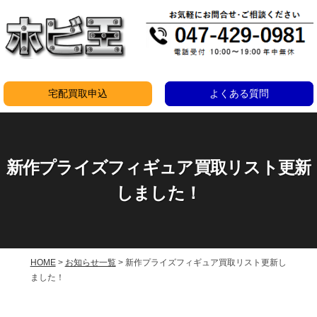
コ
ン
テ
ン
ツ
宅配買取申込
よくある質問
へ
ス
キ
新作プライズフィギュア買取リスト更新
ッ
プ
しました！
HOME
>
お知らせ一覧
>
新作プライズフィギュア買取リスト更新し
ました！