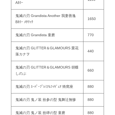
Aｶﾗｰ
鬼滅の刃 Grandista Another 我妻善逸
1650
Bｶﾗｰ ﾒﾀﾘｯｸ
鬼滅の刃 Grandista 童磨
770
鬼滅の刃 GLITTER＆GLAMOURS 栗花
440
落カナヲ
鬼滅の刃 GLITTER＆GLAMOURS 胡蝶
660
しのぶ
鬼滅の刃 ｽｰﾊﾟｰﾌﾟﾚﾐｱﾑﾌｨｷﾞｭｱ 猗窩座
880
鬼滅の刃 鬼ノ装 拾参の型 鬼舞辻無惨
880
鬼滅の刃 鬼ノ装 拾肆の型 童磨
880