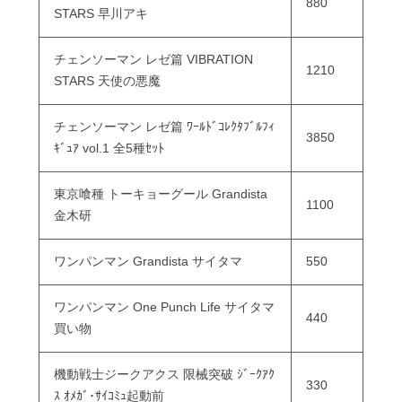
880
STARS 早川アキ
チェンソーマン レゼ篇 VIBRATION
1210
STARS 天使の悪魔
チェンソーマン レゼ篇 ﾜｰﾙﾄﾞｺﾚｸﾀﾌﾞﾙﾌｨ
3850
ｷﾞｭｱ vol.1 全5種ｾｯﾄ
東京喰種 トーキョーグール Grandista
1100
金木研
ワンパンマン Grandista サイタマ
550
ワンパンマン One Punch Life サイタマ
440
買い物
機動戦士ジークアクス 限械突破 ｼﾞｰｸｱｸ
330
ｽ ｵﾒｶﾞ･ｻｲｺﾐｭ起動前