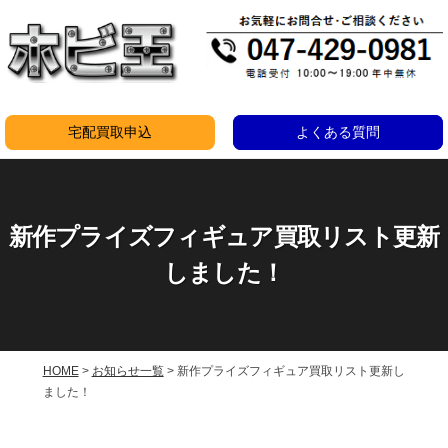
コ
ン
テ
ン
ツ
宅配買取申込
よくある質問
へ
ス
キ
新作プライズフィギュア買取リスト更新
ッ
プ
しました！
HOME
>
お知らせ一覧
>
新作プライズフィギュア買取リスト更新し
ました！