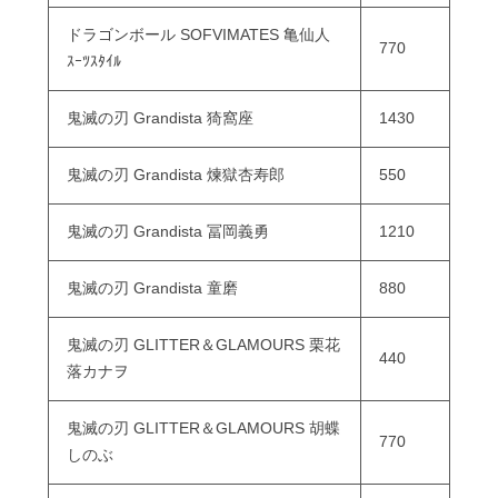
ドラゴンボール SOFVIMATES 亀仙人
770
ｽｰﾂｽﾀｲﾙ
鬼滅の刃 Grandista 猗窩座
1430
鬼滅の刃 Grandista 煉獄杏寿郎
550
鬼滅の刃 Grandista 冨岡義勇
1210
鬼滅の刃 Grandista 童磨
880
鬼滅の刃 GLITTER＆GLAMOURS 栗花
440
落カナヲ
鬼滅の刃 GLITTER＆GLAMOURS 胡蝶
770
しのぶ