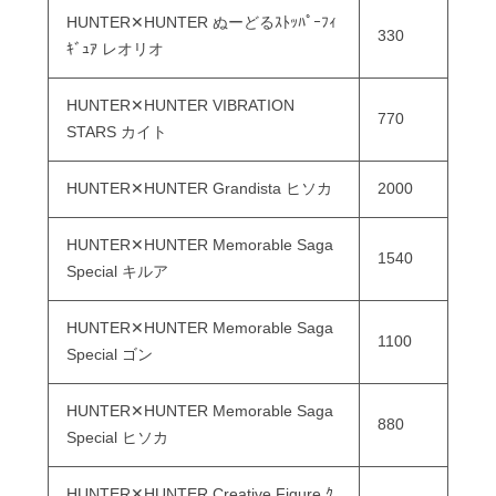
HUNTER✕HUNTER ぬーどるｽﾄｯﾊﾟｰﾌｨ
330
ｷﾞｭｱ レオリオ
HUNTER✕HUNTER VIBRATION
770
STARS カイト
HUNTER✕HUNTER Grandista ヒソカ
2000
HUNTER✕HUNTER Memorable Saga
1540
Special キルア
HUNTER✕HUNTER Memorable Saga
1100
Special ゴン
HUNTER✕HUNTER Memorable Saga
880
Special ヒソカ
HUNTER✕HUNTER Creative Figure ｸ