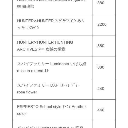
880
ﾛﾛ 鎮魂歌
HUNTER✕HUNTER ﾌｨｸﾞﾗｲﾌ ｺﾞﾝ あり
2200
ったけのﾍﾟﾝ
HUNTER✕HUNTER HUNTING
880
ARCHIVES ｸﾛﾛ 盗賊の極意
スパイファミリー Luminasta いばら姫
880
misson extend ﾖﾙ
スパイファミリー DXF ﾖﾙ･ﾌｫｰｼﾞｬｰ
440
rose flower
ESPRESTO School style ｱｰﾆｬ Another
440
color