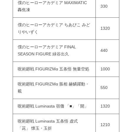
僕のヒーローアカデミア MAXIMATIC
330
轟焦凍
僕のヒーローアカデミア ちあぴこ みど
1320
りやいずく
僕のヒーローアカデミア FINAL
440
SEASON FIGURE 緑谷出久
呪術廻戦 FIGURIZMα 五条悟 無量空処
1000
呪術廻戦 FIGURIZMα 脹相 赫鱗躍動・
550
載
呪術廻戦 Luminasta 宿儺 「■」「開」
1320
呪術廻戦 Luminasta 五条悟 虚式
1210
「茈」 懐玉・玉折