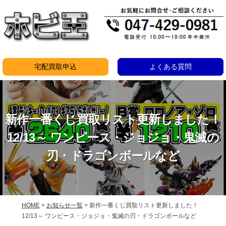
コ
ン
テ
ン
ツ
宅配買取申込
よくある質問
へ
ス
キ
新作一番くじ買取リスト更新しました！
ッ
プ
12/13～ ワンピース・ジョジョ・鬼滅の
刃・ドラゴンボールなど
HOME
>
お知らせ一覧
>
新作一番くじ買取リスト更新しました！
12/13～ ワンピース・ジョジョ・鬼滅の刃・ドラゴンボールなど