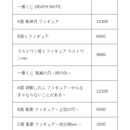
一番くじ DEATH NOTE
A賞 夜神月 フィギュア
14300
B賞 L フィギュア
6050
ラストワン賞 L フィギュア ラストワ
9680
ンver.
一番くじ 鬼滅の刃～姉の仇～
A賞 胡蝶しのぶ フィギュア～やらな
12100
きゃならないことがある～
B賞 童磨 フィギュア～上弦の弐～
5500
C賞 童磨 フィギュア～幼少期ver.～
2000