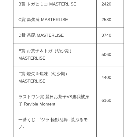
B賞 トガヒミコ MASTERLISE
2420
C賞 轟焦凍 MASTERLISE
2530
D賞 荼毘 MASTERLISE
3740
E賞 お茶子＆トガ（幼少期）
5060
MASTERLISE
F賞 燈矢＆焦凍（幼少期）
4400
MASTERLISE
ラストワン賞 麗日お茶子VS渡我被身
6160
子 Revible Moment
一番くじ ゴジラ 怪獣乱舞 -荒ぶるモ
ノ-