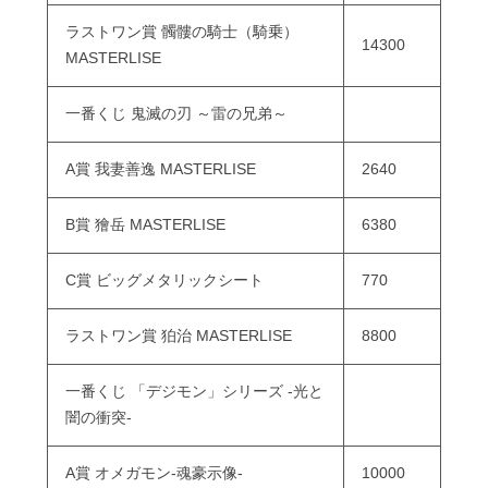
ラストワン賞 髑髏の騎士（騎乗）
14300
MASTERLISE
一番くじ 鬼滅の刃 ～雷の兄弟～
A賞 我妻善逸 MASTERLISE
2640
B賞 獪岳 MASTERLISE
6380
C賞 ビッグメタリックシート
770
ラストワン賞 狛治 MASTERLISE
8800
一番くじ 「デジモン」シリーズ -光と
闇の衝突-
A賞 オメガモン-魂豪示像-
10000