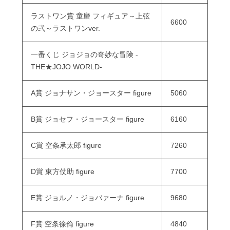
ラストワン賞 童磨 フィギュア～上弦
6600
の弐～ラストワンver.
一番くじ ジョジョの奇妙な冒険 -
THE★JOJO WORLD-
A賞 ジョナサン・ジョースター figure
5060
B賞 ジョセフ・ジョースター figure
6160
C賞 空条承太郎 figure
7260
D賞 東方仗助 figure
7700
E賞 ジョルノ・ジョバァーナ figure
9680
F賞 空条徐倫 figure
4840