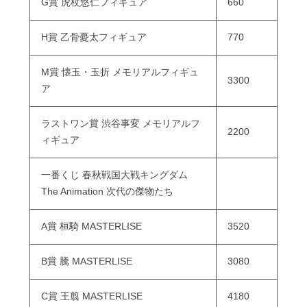
G賞 虎杖悠仁フィギュア
660
H賞 乙骨憂太フィギュア
770
M賞 懐玉・玉折 メモリアルフィギュ
3300
ア
ラストワン賞 渋谷事変 メモリアルフ
2200
ィギュア
一番くじ 春秋戦国大戦キングダム
The Animation 次代の傑物たち
A賞 桓騎 MASTERLISE
3520
B賞 騰 MASTERLISE
3080
C賞 王翦 MASTERLISE
4180