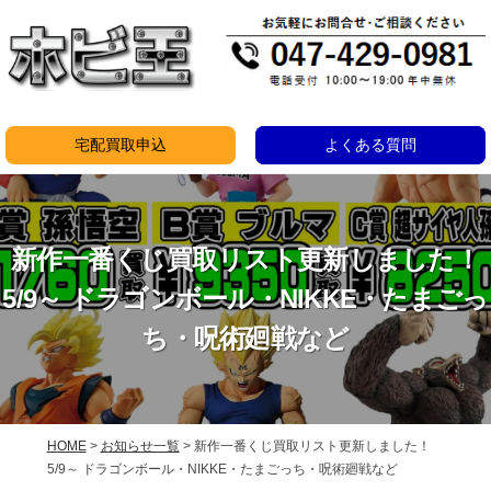
コ
ン
テ
ン
ツ
宅配買取申込
よくある質問
へ
ス
キ
新作一番くじ買取リスト更新しました！
ッ
プ
5/9～ ドラゴンボール・NIKKE・たまごっ
ち・呪術廻戦など
HOME
>
お知らせ一覧
>
新作一番くじ買取リスト更新しました！
5/9～ ドラゴンボール・NIKKE・たまごっち・呪術廻戦など