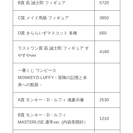
B賞 凪 誠士郎 フィギュア
5720
C賞 メイド馬狼 フィギュア
3850
D賞 きららいずマスコット 各種
660
ラストワン賞 凪 誠士郎 フィギュア す
4180
やすやver.
一番くじ ワンピース
MONKEY.D.LUFFY－冒険の記憶と未
来への航路－
A賞 モンキー・D・ルフィ 魂豪示像
2530
B賞 モンキー・D・ルフィ
1210
MASTERLISE 通常ver. (内袋美開封）