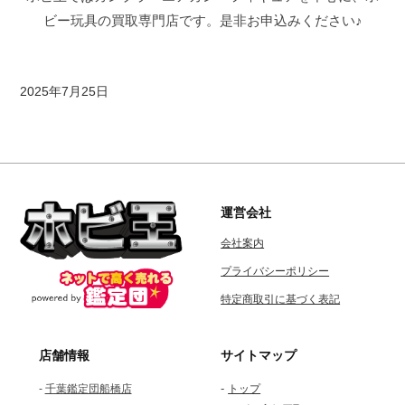
ビー玩具の買取専門店です。是非お申込みください♪
2025年7月25日
b
y
k
a
i
t
運営会社
o
会社案内
r
i
プライバシーポリシー
-
特定商取引に基づく表記
c
h
i
店舗情報
サイトマップ
b
-
-
千葉鑑定団船橋店
トップ
a