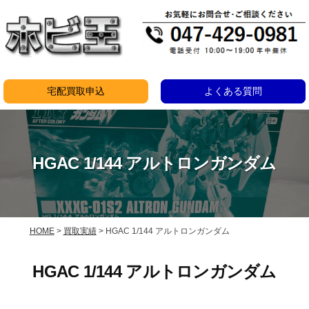
コ
ン
テ
ン
ツ
宅配買取申込
よくある質問
へ
ス
キ
HGAC 1/144 アルトロンガンダム
ッ
プ
HOME
>
買取実績
>
HGAC 1/144 アルトロンガンダム
HGAC 1/144 アルトロンガンダム