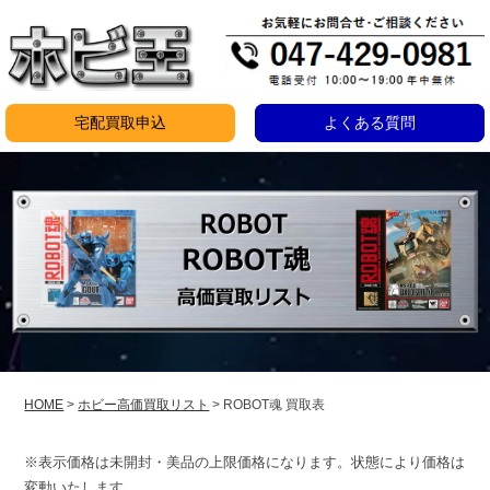
コ
ン
テ
ン
宅配買取申込
よくある質問
ツ
ROBOT
へ
ス
魂
キ
買
ッ
取
プ
表
2025
HOME
>
ホビー高価買取リスト
>
ROBOT魂 買取表
年
9
※表示価格は未開封・美品の上限価格になります。状態により価格は
月
変動いたします。