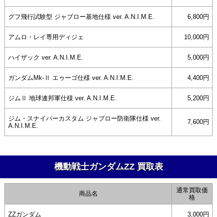
グフ飛行試験型 ジャブロー基地仕様 ver. A.N.I.M.E.
6,800円
アムロ・レイ専用ディジェ
10,000円
ハイザック ver. A.N.I.M.E.
5,000円
ガンダムMk-Ⅱ エゥーゴ仕様 ver. A.N.I.M.E.
4,400円
ジムⅡ 地球連邦軍仕様 ver. A.N.I.M.E.
5,200円
ジム・スナイパーカスタム ジャブロー防衛隊仕様 ver.
7,600円
A.N.I.M.E.
機動戦士ガンダムΖΖ 買取表
通常買取価
商品名
格
ΖΖガンダム
3,000円