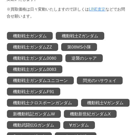
8
※買取価格は日々変動いたしますので詳しくは
LINE査定
などでお問
日
合せ願います。
by
anze@tecolab.co.jp
機動戦士ガンダム
機動戦士Ζガンダム
機動戦士ガンダムΖΖ
第08MS小隊
機動戦士ガンダム0080
逆襲のシャア
機動戦士ガンダム0083
機動戦士ガンダムユニコーン
閃光のハサウェイ
機動戦士ガンダムF91
機動戦士クロスボーンガンダム
機動戦士Vガンダム
新機動戦記ガンダムW
機動新世紀ガンダムX
機動武闘伝Gガンダム
∀ガンダム